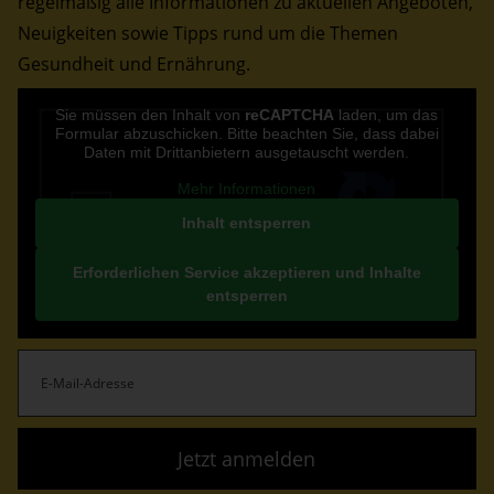
regelmäßig alle Informationen zu aktuellen Angeboten,
Neuigkeiten sowie Tipps rund um die Themen
Gesundheit und Ernährung.
CAPTCHA
Sie müssen den Inhalt von
reCAPTCHA
laden, um das
Formular abzuschicken. Bitte beachten Sie, dass dabei
Daten mit Drittanbietern ausgetauscht werden.
Mehr Informationen
Inhalt entsperren
Erforderlichen Service akzeptieren und Inhalte
entsperren
E-
Mail-
Adresse
(erforderlich)