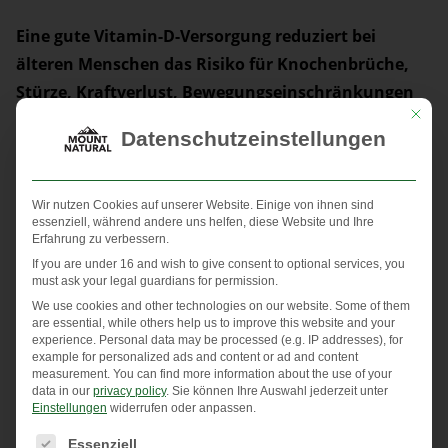
Eine gute Vitamin-D-Versorgung reduziert bei
älteren Menschen das Risiko für Knochenbrüche,
Stürze, Kraftverlust, Bewegungseinschränkungen
Mit die
und Gleichgewichtsstörungen.
Außerdem kann
Datenschutzeinstellungen
Vitamin D das Risiko eines vorzeitigen Todes senken.
Ob das Vitamin auch die Risiken für Herz-Kreislauf-
Erkrankungen, Diabetes mellitus Typ 2 und
Wir nutzen Cookies auf unserer Website. Einige von ihnen sind
essenziell, während andere uns helfen, diese Website und Ihre
Krebserkrankungen senken kann, wird seit Langem
Erfahrung zu verbessern.
kontrovers diskutiert, sodass weitere Studien folgen
If you are under 16 and wish to give consent to optional services, you
must ask your legal guardians for permission.
müssen.
We use cookies and other technologies on our website. Some of them
are essential, while others help us to improve this website and your
Da mit zunehmendem Alter die Nährstoffaufnahme im
experience.
Personal data may be processed (e.g. IP addresses), for
example for personalized ads and content or ad and content
Körper nachlässt, sind Unterversorgungen und
measurement.
You can find more information about the use of your
Mangelzustände nicht unwahrscheinlich. Aufgrund der
data in our
privacy policy
.
Sie können Ihre Auswahl jederzeit unter
Einstellungen
widerrufen oder anpassen.
vielfältigen Beschwerden können Vitamin-D-Mangel-
Es folgt eine Liste der Service-Gruppen, für die eine Einwi
Essenziell