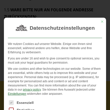
1.5
WARE BITTE NUR AN FOLGENDE ANDRESSE
ZURÜCKSENDEN:
Mit die
Datenschutzeinstellungen
Mount Natural GmbH
Wir nutzen Cookies auf unserer Website. Einige von ihnen sind
Kellerstraße 5
essenziell, während andere uns helfen, diese Website und Ihre
Erfahrung zu verbessern.
25462 Ellerbek
If you are under 16 and wish to give consent to optional services, you
must ask your legal guardians for permission.
We use cookies and other technologies on our website. Some of them
are essential, while others help us to improve this website and your
experience.
Personal data may be processed (e.g. IP addresses), for
example for personalized ads and content or ad and content
measurement.
You can find more information about the use of your
data in our
privacy policy
.
Sie können Ihre Auswahl jederzeit unter
Einstellungen
widerrufen oder anpassen.
Es folgt eine Liste der Service-Gruppen, für die eine Einwi
Essenziell