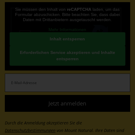
CAPTCHA
Sie müssen den Inhalt von
reCAPTCHA
laden, um das
Formular abzuschicken. Bitte beachten Sie, dass dabei
Daten mit Drittanbietern ausgetauscht werden.
Mehr Informationen
Inhalt entsperren
Erforderlichen Service akzeptieren und Inhalte
entsperren
E-
Mail-
Adresse
(erforderlich)
Durch die Anmeldung akzeptieren Sie die
Datenschutzbestimmungen
von Mount Natural. Ihre Daten sind