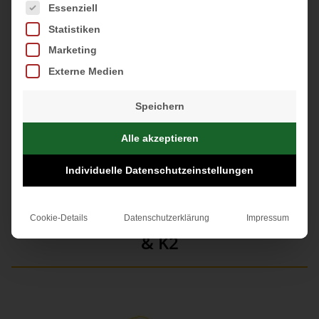
Es folgt eine Liste der Service-Gruppen, für die eine Einwi
Essenziell
Statistiken
Marketing
Externe Medien
Jetzt einkaufen
Speichern
Alle akzeptieren
Individuelle Datenschutzeinstellungen
UNSER VITAMIN D3 & K2
Natürliches Power-Duo: Vitamin D3
Cookie-Details
Datenschutzerklärung
Impressum
& K2