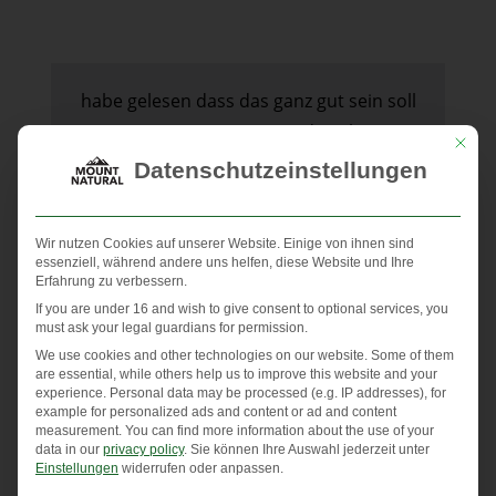
habe gelesen dass das ganz gut sein soll
wenn man es einnimmt und probiere es
Mit die
jetzt mal aus. mit der pipette gelingt die
Datenschutzeinstellungen
perfekte dosierung ganz einfach, einen
tropfen am tag. kann noch nichts über
Wir nutzen Cookies auf unserer Website. Einige von ihnen sind
die wirkung sagen, nehme es das erst
essenziell, während andere uns helfen, diese Website und Ihre
Erfahrung zu verbessern.
mal.
If you are under 16 and wish to give consent to optional services, you
must ask your legal guardians for permission.
We use cookies and other technologies on our website. Some of them
18.2.2021
J
are essential, while others help us to improve this website and your
Jeanette Stage
Verifiziert
experience.
Personal data may be processed (e.g. IP addresses), for
example for personalized ads and content or ad and content
Quelle:
Amazon
measurement.
You can find more information about the use of your
data in our
privacy policy
.
Sie können Ihre Auswahl jederzeit unter
Einstellungen
widerrufen oder anpassen.