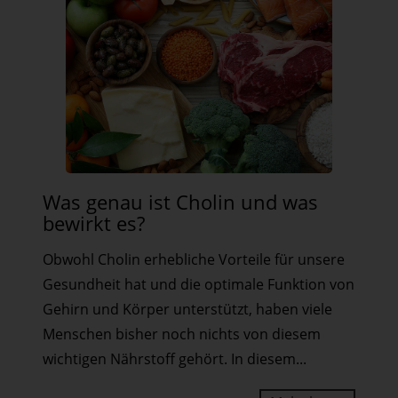
Was
Was genau ist Cholin und was
genau
bewirkt es?
ist
Obwohl Cholin erhebliche Vorteile für unsere
Cholin
Gesundheit hat und die optimale Funktion von
und
Gehirn und Körper unterstützt, haben viele
was
Menschen bisher noch nichts von diesem
bewirkt
wichtigen Nährstoff gehört. In diesem...
es?