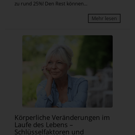
zu rund 25%! Den Rest können...
So
sieht
Mehr lesen
ein
gesunder
Lebensstil
aus
Körperliche
Körperliche Veränderungen im
Veränderungen
Laufe des Lebens –
im
Schlüsselfaktoren und