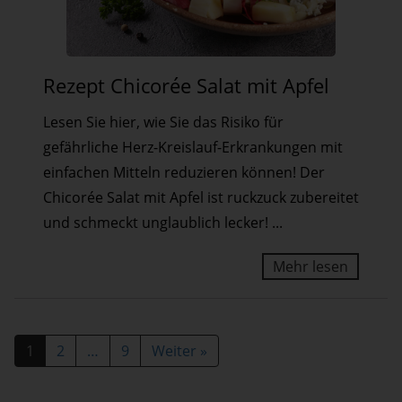
Rezept
Rezept Chicorée Salat mit Apfel
Chicorée
Salat
Lesen Sie hier, wie Sie das Risiko für
mit
gefährliche Herz-Kreislauf-Erkrankungen mit
Apfel
einfachen Mitteln reduzieren können! Der
Chicorée Salat mit Apfel ist ruckzuck zubereitet
und schmeckt unglaublich lecker! ...
Mehr lesen
S
1
2
…
9
Weiter
»
e
i