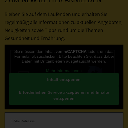
r
B
Bleiben Sie auf dem Laufenden und erhalten Sie
e
regelmäßig alle Informationen zu aktuellen Angeboten,
i
Neuigkeiten sowie Tipps rund um die Themen
t
r
Gesundheit und Ernährung.
ä
CAPTCHA
Sie müssen den Inhalt von
reCAPTCHA
laden, um das
g
Formular abzuschicken. Bitte beachten Sie, dass dabei
e
Daten mit Drittanbietern ausgetauscht werden.
Mehr Informationen
Inhalt entsperren
Erforderlichen Service akzeptieren und Inhalte
entsperren
E-
Mail-