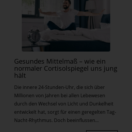
Gesundes
Gesundes Mittelmaß – wie ein
Mittelmaß
normaler Cortisolspiegel uns jung
–
hält
wie
Die innere 24-Stunden-Uhr, die sich über
ein
Millionen von Jahren bei allen Lebewesen
normaler
durch den Wechsel von Licht und Dunkelheit
Cortisolspiegel
entwickelt hat, sorgt für einen geregelten Tag-
uns
Nacht-Rhythmus. Doch beeinflussen...
jung
hält