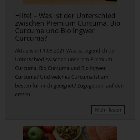
Hilfe!
Hilfe! – Was ist der Unterschied
–
zwischen Premium Curcuma, Bio
Was
Curcuma und Bio Ingwer
ist
Curcuma?
der
Aktualisiert 1.03.2021 Was ist eigentlich der
Unterschied
Unterschied zwischen unserem Premium
zwischen
Curcuma, Bio Curcuma und Bio Ingwer
Premium
Curcuma? Und welches Curcuma ist am
Curcuma,
besten für mich geeignet? Zugegeben, auf den
Bio
ersten...
Curcuma
und
Mehr lesen
Bio
Ingwer
Curcuma?