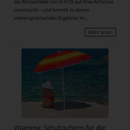
die Wirksamkeit von Krill-Öl auf Knie-Arthrose
Studie
untersucht – und kommt zu einem
macht
vielversprechenden Ergebnis! Im...
Hoffnung
Mehr lesen
Vitamine:
Vitamine: Schutzschirm für die