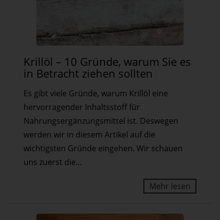
Krillöl
Krillöl – 10 Gründe, warum Sie es
–
in Betracht ziehen sollten
10
Es gibt viele Gründe, warum Krillöl eine
Gründe,
hervorragender Inhaltsstoff für
warum
Nahrungsergänzungsmittel ist. Deswegen
Sie
werden wir in diesem Artikel auf die
es
wichtigsten Gründe eingehen. Wir schauen
in
uns zuerst die...
Betracht
ziehen
Mehr lesen
sollten