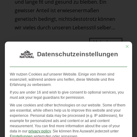
und lange fit und gesund zu bleiben. Ein
Sie
gewisser Anteil ist erwiesenermaßen
es
genetisch bedingt, nichtsdestotrotz können
mit
wir vieles durch unseren Lebensstil selber...
der
richtigen
Mehr lesen
Bewegung
Mit die
Datenschutzeinstellungen
auf
Trab!
Wir nutzen Cookies auf unserer Website. Einige von ihnen sind
essenziell, während andere uns helfen, diese Website und Ihre
Erfahrung zu verbessern.
If you are under 16 and wish to give consent to optional services, you
must ask your legal guardians for permission.
We use cookies and other technologies on our website. Some of them
are essential, while others help us to improve this website and your
experience.
Personal data may be processed (e.g. IP addresses), for
example for personalized ads and content or ad and content
measurement.
You can find more information about the use of your
data in our
privacy policy
.
Sie können Ihre Auswahl jederzeit unter
Einstellungen
widerrufen oder anpassen.