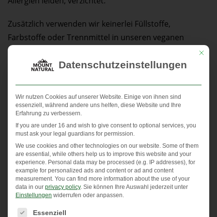
Allergien leiden, verzichtet.
Zusätzlich verwenden wir keinerlei Füllstoffe,
Farbstoffe oder Trennmittel in unseren veganen
Kapseln.
Mit die
Datenschutzeinstellungen
[lepopup id=’115′ name=’Blog: Kurkuma Kochbuch –
Inline – All devices‘]
Wir nutzen Cookies auf unserer Website. Einige von ihnen sind
essenziell, während andere uns helfen, diese Website und Ihre
So finden Sie das passende Curcuma
Erfahrung zu verbessern.
If you are under 16 and wish to give consent to optional services, you
Premium CURCUMA
must ask your legal guardians for permission.
Höchster Curcumingehalt = höchste Dosierung
We use cookies and other technologies on our website. Some of them
are essential, while others help us to improve this website and your
experience.
Personal data may be processed (e.g. IP addresses), for
Premium Curcuma ist unser absoluter Bestseller und
example for personalized ads and content or ad and content
measurement.
You can find more information about the use of your
bei unseren Kunden besonders beliebt. Durch das
data in our
privacy policy
.
Sie können Ihre Auswahl jederzeit unter
zusätzlich enthaltene Curcuma-Extrakt, ist unser
Einstellungen
widerrufen oder anpassen.
Premium Curcuma besonders hoch dosiert. Mit 516
Es folgt eine Liste der Service-Gruppen, für die eine Einwi
Essenziell