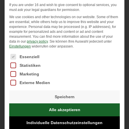
If you are under 16 and wish to give consent to optional services, you
Magnesium
– für immer wieder auftretende
must ask your legal guardians for permission.
Muskelverspannung und Krämpfe, welche ich auch am
We use cookies and other technologies on our website. Some of them
are essential, while others help us to improve this website and your
Kopf habe und diese reizen meinen Trigeminusnerv
experience.
Personal data may be processed (e.g. IP addresses), for
example for personalized ads and content or ad and content
(Neuralgie). Schmerzen in einigen Gelenken, auch dort
measurement.
You can find more information about the use of your
hilft mir Magnesium.
data in our
privacy policy
.
Sie können Ihre Auswahl jederzeit unter
Einstellungen
widerrufen oder anpassen.
Vitamin D3 + K2
– ich hatte einen deutlichen Vitamin-D-
Es folgt eine Liste der Service-Gruppen, für die eine Einwi
Essenziell
Mangel und immer wieder Infekte. Nach dem Auffüllen
Statistiken
sind diese fast gar nicht mehr vorhanden, ich bin fast
Marketing
nie mehr erkältet.
Externe Medien
Zink
– ich hatte Probleme mit meinen Haaren und
Speichern
Nägeln, sowie meinen Augen.
Alle akzeptieren
Vitamin C
– Hilfe für mein Immunsystem (ständige
Individuelle Datenschutzeinstellungen
Erkältungen) und häufige Müdigkeit.