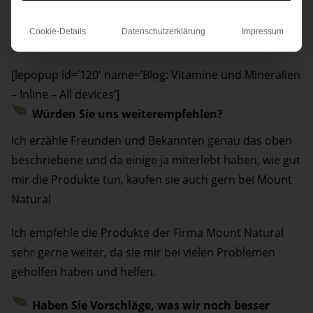
Mir geht es inzwischen besser und ich mag nicht mehr
Cookie-Details
Datenschutzerklärung
Impressum
auf die Produkte verzichten.
[lepopup id=’120′ name=’Blog: Vitamine und Mineralien
– Inline – All devices‘]
Würden Sie uns weiterempfehlen?
Ich erzähle Freunden und Bekannten genau das oben
beschriebene und da einige ja miterlebt haben, wie gut
mir die Produkte tun, kaufen sie auch gern bei Mount
Natural
Ich empfehle die Produkte der Firma Mount Natural
sehr gerne weiter, da sie mir bei vielen Problemen
geholfen haben und helfen.
Haben Sie Vorschläge, was wir noch besser