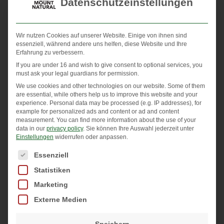
Datenschutzeinstellungen
Wir nutzen Cookies auf unserer Website. Einige von ihnen sind
essenziell, während andere uns helfen, diese Website und Ihre
Erfahrung zu verbessern.
If you are under 16 and wish to give consent to optional services, you
must ask your legal guardians for permission.
We use cookies and other technologies on our website. Some of them
are essential, while others help us to improve this website and your
experience.
Personal data may be processed (e.g. IP addresses), for
example for personalized ads and content or ad and content
measurement.
You can find more information about the use of your
data in our
privacy policy
.
Sie können Ihre Auswahl jederzeit unter
Einstellungen
widerrufen oder anpassen.
Es folgt eine Liste der Service-Gruppen, für die eine Einwi
Essenziell
Statistiken
Marketing
Premium Omega 3 Krill-Öl mit C
holin & Astaxanthin
Externe Medien
Jetzt kennenlernen