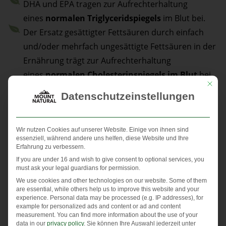
DHA und EPA tragen zur Aufrechterhaltung
eines
normalen Triglyceridspiegels
im Blut bei.
Der Ersatz gesättigter Fettsäuren durch einfach
und/oder mehrfach ungesättigte Fettsäuren in der
Ernährung trägt zur Aufrechterhaltung
eines
normalen Cholesterinspiegels im Blut
bei.
Mit die
DHA trägt zur Erhaltung einer
normalen
Datenschutzeinstellungen
Gehirnfunktion
bei.
DHA trägt zur Erhaltung
normaler Sehkraft
bei.
Die Aufnahme von DHA durch die Mutter trägt
Wir nutzen Cookies auf unserer Website. Einige von ihnen sind
essenziell, während andere uns helfen, diese Website und Ihre
zur
normalen Entwicklung der Augen
beim Fötus
Erfahrung zu verbessern.
und beim gestillten Säugling bei.
If you are under 16 and wish to give consent to optional services, you
must ask your legal guardians for permission.
Die Aufnahme von DHA durch die Mutter trägt
We use cookies and other technologies on our website. Some of them
zur
normalen Entwicklung des Gehirns
beim
are essential, while others help us to improve this website and your
experience.
Personal data may be processed (e.g. IP addresses), for
Fötus und beim gestillten Säugling bei.
example for personalized ads and content or ad and content
measurement.
You can find more information about the use of your
Positive Wirkungen für die Herzfunktion stellen sich bei
data in our
privacy policy
.
Sie können Ihre Auswahl jederzeit unter