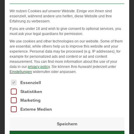
sich immer mal und einen Knochenabbau kann man
nicht spüren. Also verläuft ein Magnesiummangel
Wir nutzen Cookies auf unserer Website. Einige von ihnen sind
essenziell, während andere uns helfen, diese Website und Ihre
weitestgehend unbemerkt, es sei denn man leidet an
Erfahrung zu verbessern.
den weitreichend bekannten Wadenkrämpfen, die
If you are under 16 and wish to give consent to optional services, you
häufig nachts auftreten und einem den Schlaf rauben.
must ask your legal guardians for permission.
We use cookies and other technologies on our website. Some of them
are essential, while others help us to improve this website and your
Wir schieben Symptome wie Erschöpfung oder
experience.
Personal data may be processed (e.g. IP addresses), for
Nervosität gerne auf Stress im Beruf oder in der
example for personalized ads and content or ad and content
measurement.
You can find more information about the use of your
Familie, zu wenig Schlaf oder ähnliches. Wenn es dann
data in our
privacy policy
.
Sie können Ihre Auswahl jederzeit unter
Einstellungen
widerrufen oder anpassen.
zu Symptomen kommt, wird die Schilddrüse, die
Es folgt eine Liste der Service-Gruppen, für die eine Einwi
Lebensweise oder das Alter als Ursache in Betracht
Essenziell
gezogen, aber selten ein Mineralstoffmangel.
Statistiken
Marketing
Wenn Ihnen Ihr Körper also das Signal gibt: „Ich habe
Externe Medien
Heißhunger auf Schokolade oder Nüsse“, dann hören
Sie darauf. Essen Sie ruhig eine Handvoll Nüsse, zwei
Speichern
Riegel dunkle Schokolade oder
nehmen eine Kapsel Mo