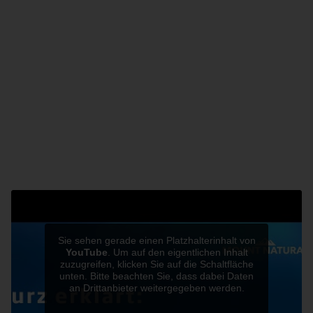
Für das Sango-Korallenpulver
werden
Korallenbruchstücke gesammelt,
die sich im Laufe
Sie sehen gerade einen Platzhalterinhalt von
YouTube
. Um auf den eigentlichen Inhalt
der Zeit auf natürliche Weise von den Korallenbänken
zuzugreifen, klicken Sie auf die Schaltfläche
unten. Bitte beachten Sie, dass dabei Daten
gelöst haben. Die Korallenbruchstücke liegen auf dem
an Drittanbieter weitergegeben werden.
Meeresboden rund um Okinawa und können so – ohne