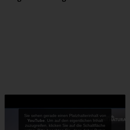
Obwohl die Koralle an sich keine Pflanzen, sondern
genau wie Quallen zur Gattung der Nesseltiere
Sie sehen gerade einen Platzhalterinhalt von
YouTube
. Um auf den eigentlichen Inhalt
gehören, ist
unser Produkt
dennoch vegan. Die Koralle
zuzugreifen, klicken Sie auf die Schaltfläche