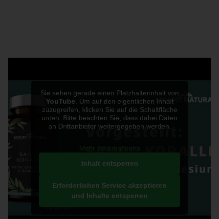
Sango Meereskoralle aus Okinawa
Die Geschichte beginnt in den 1950er Jahren. Schon in
Sie sehen gerade einen Platzhalterinhalt von
YouTube
. Um auf den eigentlichen Inhalt
dieser Zeit war die außergewöhnliche Gesundheit der
zuzugreifen, klicken Sie auf die Schaltfläche
unten. Bitte beachten Sie, dass dabei Daten
Bewohner Okinawas auffällig. Als daraufhin das
an Drittanbieter weitergegeben werden.
Trinkwasser untersucht wird, stellt man fest, dass
dieses reichlich Mineralstoffe und Spurenelemente
Mehr Informationen
enthält. Wie das zustande kommt? Das Trinkwasser
Inhalt entsperren
fließt vorab als Regenwasser durch Korallenriffe. Und
Erforderlichen Service akzeptieren
eben diese Sango Meeres-Korallenriffe reichern das
und Inhalte entsperren
Wasser mit ionisierten Mineralstoffen und
Spurenelementen an. Unglaublich, oder?