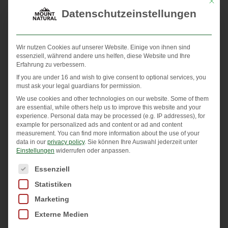
Mit die
menschlichen Körper sehr ähnlich ist.
Datenschutzeinstellungen
Die Sango Koralle ist natürlich, ganzheitlich, basisch
und gut resorbierbar. Sie liefert neben mehr als 70
Wir nutzen Cookies auf unserer Website. Einige von ihnen sind
essenziell, während andere uns helfen, diese Website und Ihre
Spurenelementen insbesondere Kalzium und
Erfahrung zu verbessern.
Magnesium – zwei basische Mineralstoffe, die äußerst
If you are under 16 and wish to give consent to optional services, you
must ask your legal guardians for permission.
positive Eigenschaften auf unsere Gesundheit
We use cookies and other technologies on our website. Some of them
haben.
are essential, while others help us to improve this website and your
experience.
Personal data may be processed (e.g. IP addresses), for
example for personalized ads and content or ad and content
measurement.
You can find more information about the use of your
[lepopup id=’120′ name=’Blog: Vitamine und Mineralien
data in our
privacy policy
.
Sie können Ihre Auswahl jederzeit unter
Einstellungen
widerrufen oder anpassen.
– Inline – All devices‘]
Es folgt eine Liste der Service-Gruppen, für die eine Einwi
Essenziell
Sango Koralle ist basisch
Statistiken
Marketing
Übersäuerung sowie ein Mangel an essentiellen
Externe Medien
Mineralien und Spurenelementen können das