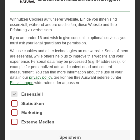
Eine Belastung durch 5-6 Pestizide am unteren Rand
der Nachweisbarkeit nehmen wir in Kauf. Jedoch waren
Wir nutzen Cookies auf unserer Website. Einige von ihnen sind
keine Rohstoffe mit diesen Voraussetzungen am Markt
essenziell, während andere uns helfen, diese Website und Ihre
Erfahrung zu verbessern.
zu finden. Dies ist auch der Grund, warum wir von
If you are under 16 and wish to give consent to optional services, you
Mount Natural so lange kein OPC produziert haben.
must ask your legal guardians for permission.
Lieber verzichten wir ganz, als die Gesundheit unserer
We use cookies and other technologies on our website. Some of them
are essential, while others help us to improve this website and your
Kunden und unsere eigene zu gefährden.
experience.
Personal data may be processed (e.g. IP addresses), for
example for personalized ads and content or ad and content
Auf die Methode kommt es an
measurement.
You can find more information about the use of your
data in our
privacy policy
.
Sie können Ihre Auswahl jederzeit unter
Ein gutes OPC-Produkt zeichnet sich durch seinen
Einstellungen
widerrufen oder anpassen.
hohen OPC-Gehalt aus. Herstellerangaben sind oft
Es folgt eine Liste der Service-Gruppen, für die eine Einwi
Essenziell
falsch und entsprechen nicht dem tatsächlichen OPC-
Statistiken
Gehalt in den Produkten. Doch was heißt das genau?
Marketing
Externe Medien
OPC, oder auch oligomere Procyanidine, sind eine
Teilmenge der gesamten Procyanidine, welche bei
Speichern