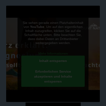
Sie sehen gerade einen Platzhalterinhalt
von
YouTube
. Um auf den eigentlichen
Inhalt zuzugreifen, klicken Sie auf die
Schaltfläche unten. Bitte beachten Sie,
dass dabei Daten an Drittanbieter
weitergegeben werden.
Mehr Informationen
Inhalt entsperren
Was macht unser Magnesium so
besonders?
Erforderlichen Service
akzeptieren und Inhalte
Viele Magnesium-Produkte auf dem Markt setzen
entsperren
auf günstige anorganische Verbindungen – nicht so
bei uns.