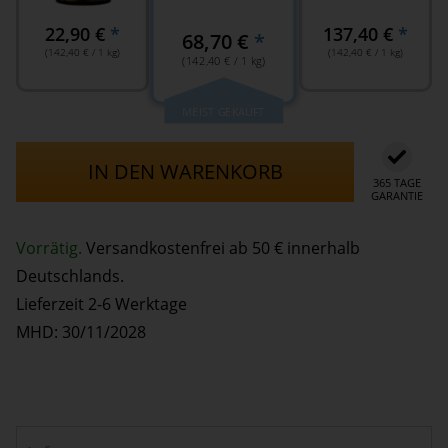
22,90
€
*
137,40
€
*
68,70
€
*
(
142,40
€
/ 1 kg)
(
142,40
€
/ 1 kg)
(
142,40
€
/ 1 kg)
MEIST GEKAUFT
IN DEN WARENKORB
365 TAGE
GARANTIE
Vorrätig.
Versandkostenfrei ab 50 € innerhalb
Deutschlands.
Lieferzeit 2-6 Werktage
MHD: 30/11/2028