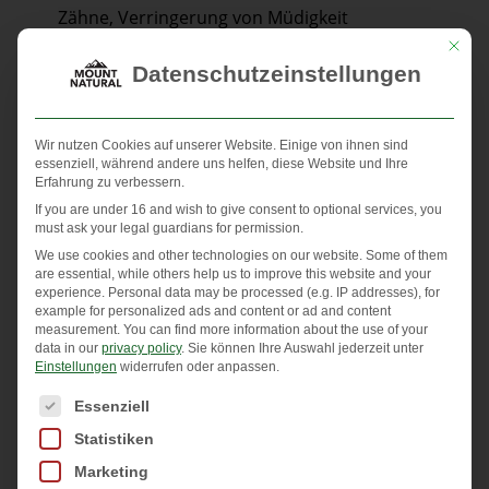
Zähne, Verringerung von Müdigkeit
Mit die
Hohe Bioverfügbarkeit
Datenschutzeinstellungen
Das verwendete Tri-Magnesium-Dicitrat wird aus
der auf pflanzlichen Rohstoffen basierenden
Wir nutzen Cookies auf unserer Website. Einige von ihnen sind
essenziell, während andere uns helfen, diese Website und Ihre
Zitronensäure hergestellt. Studien haben gezeigt,
Erfahrung zu verbessern.
dass Magnesiumcitrate vom Körper sehr gut
If you are under 16 and wish to give consent to optional services, you
must ask your legal guardians for permission.
aufgenommen werden.
We use cookies and other technologies on our website. Some of them
are essential, while others help us to improve this website and your
Herstellung in Deutschland unter
experience.
Personal data may be processed (e.g. IP addresses), for
example for personalized ads and content or ad and content
Pharmabedingungen
measurement.
You can find more information about the use of your
data in our
privacy policy
.
Sie können Ihre Auswahl jederzeit unter
Aus pflanzlichen Rohstoffen, die ausschließlich in
Einstellungen
widerrufen oder anpassen.
der in Argentinien angebaut werden, wird in einem
Es folgt eine Liste der Service-Gruppen, für die eine Einwi
Essenziell
mehrstufigen Produktionsprozess unser
Statistiken
Magnesium-Citrat hergestellt. Es enthält 16 %
Marketing